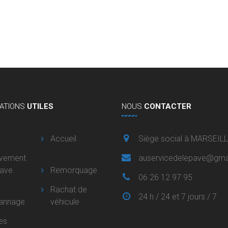
ATIONS
UTILES
NOUS
CONTACTER
Accueil
Siège social à MARSEIL
èvement
auservicedelepave@gma
pave
Remorquage
06 26 12 97 95
Rachat de
24 h / 24 et 7 jours / 7
annage
véhicule
es