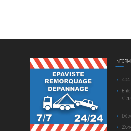
INFORM
404
Enl
d’é
Dép
Zon