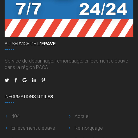
AU
SERVICE DE
L’EPAVE
Service de dépannage, remorquage, enlèvement d’épave
dans la région PACA.
INFORMATIONS
UTILES
404
Accueil
Enlèvement d’épave
Remorquage