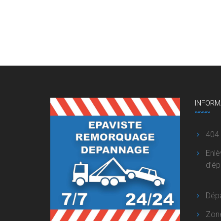
INFORM
404
Enl
d’é
Dép
Zon