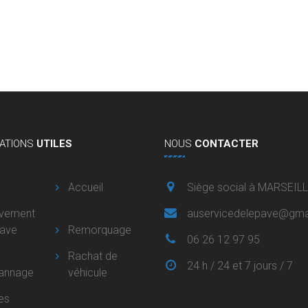
ATIONS
UTILES
NOUS
CONTACTER
Accueil
Siège social à MARSEIL
èvement
auservicedelepave@gma
pave
Remorquage
06 26 12 97 95
Rachat de
24 h / 24 et 7 jours / 7
annage
véhicule
es