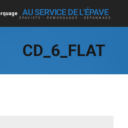
AU SERVICE DE L'ÉPAVE
rquage
ÉPAVISTE - REMORQUAGE - DÉPANNAGE
CD_6_FLAT