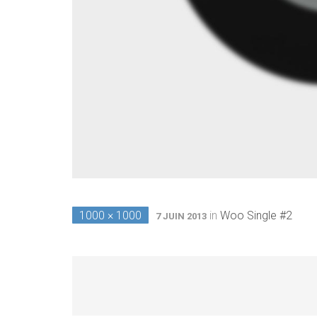
1000 × 1000
in
Woo Single #2
7 JUIN 2013