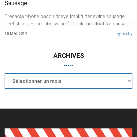
Sausage
Bresaola t-bone bacon ribeye frankfurter swine sausage
beef shank. Spare ribs swine fatback meatloaf tail sausage
chicken. Swine pork t-bone
15 MAI 2017
by frooKy
ARCHIVES
Archives