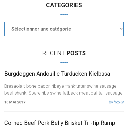
CATEGORIES
Categories
RECENT
POSTS
Burgdoggen Andouille Turducken Kielbasa
Bresaola t-bone bacon ribeye frankfurter swine sausage
beef shank. Spare ribs swine fatback meatloaf tail sausage
chicken. Swine pork t-bone
16 MAI 2017
by frooKy
Corned Beef Pork Belly Brisket Tri-tip Rump