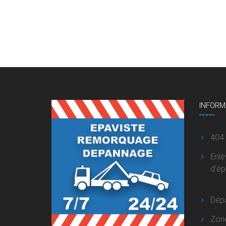
INFORM
404
Enl
d’é
Dép
Zon