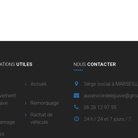
ATIONS
UTILES
NOUS
CONTACTER
Accueil
Siège social à MARSEIL
èvement
auservicedelepave@gma
pave
Remorquage
06 26 12 97 95
Rachat de
24 h / 24 et 7 jours / 7
annage
véhicule
es