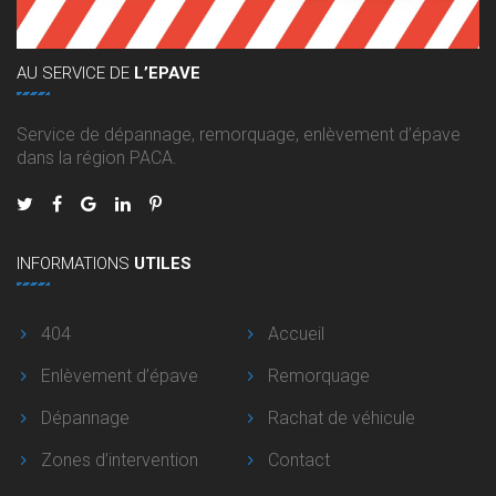
AU
SERVICE DE
L’EPAVE
Service de dépannage, remorquage, enlèvement d’épave
dans la région PACA.
INFORMATIONS
UTILES
404
Accueil
Enlèvement d’épave
Remorquage
Dépannage
Rachat de véhicule
Zones d’intervention
Contact