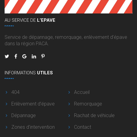
AU
SERVICE DE
L’EPAVE
Service de dépannage, remorquage, enlèvement d’épave
dans la région PACA.
INFORMATIONS
UTILES
404
Accueil
Enlèvement d’épave
Remorquage
Dépannage
Rachat de véhicule
Zones d’intervention
Contact