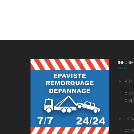
INFORM
404
Enl
d’é
Dép
Zon