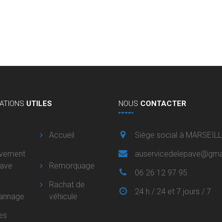
ATIONS
UTILES
NOUS
CONTACTER
Accueil
Siège social à MARSEIL
èvement
auservicedelepave@gma
pave
Remorquage
06 26 12 97 95
Rachat de
24 h / 24 et 7 jours / 7
annage
véhicule
es