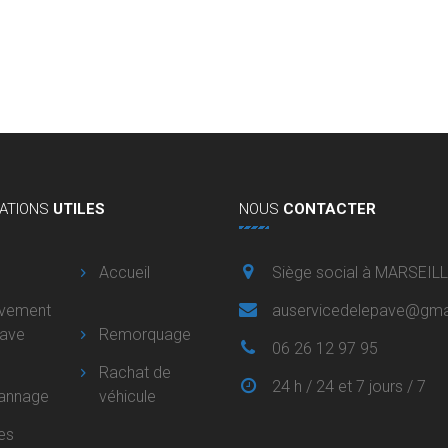
ATIONS
UTILES
NOUS
CONTACTER
Accueil
Siège social à MARSEIL
èvement
auservicedelepave@gma
pave
Remorquage
06 26 12 97 95
Rachat de
24 h / 24 et 7 jours / 7
annage
véhicule
es