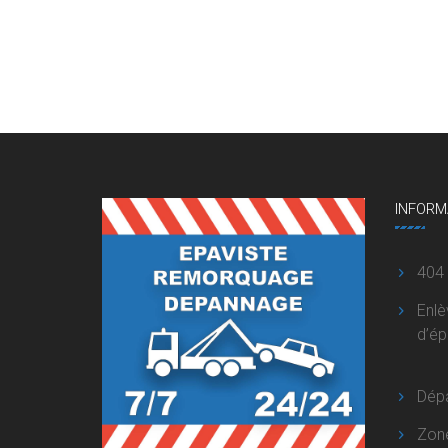
INFORM
404
Enl
d’é
Dép
Zon