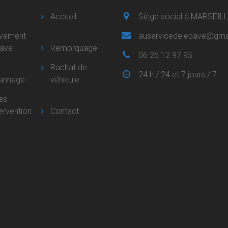
Accueil
Siège social à MARSEIL
èvement
auservicedelepave@gma
pave
Remorquage
06 26 12 97 95
Rachat de
24 h / 24 et 7 jours / 7
annage
véhicule
es
tervention
Contact