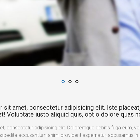
it amet, consectetur adipisicing elit. Iste placeat, 
t! Voluptate iusto aliquid quis, optio dolore quas n
, consectetur adipisicing elit. Doloremque debitis fuga eum, velit
expedita accusantium animi provident aspernatur, accusamus in n