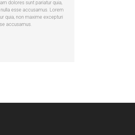
am dolores sunt pariatur quia,
, nulla esse accusamus. Lorem
tur quia, non maxime excepturi
esse accusamus.