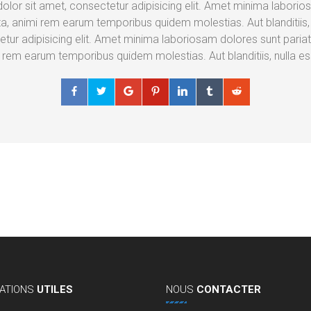
lor sit amet, consectetur adipisicing elit. Amet minima laborios
a, animi rem earum temporibus quidem molestias. Aut blanditiis
etur adipisicing elit. Amet minima laboriosam dolores sunt paria
i rem earum temporibus quidem molestias. Aut blanditiis, nulla 
ATIONS
UTILES
NOUS
CONTACTER