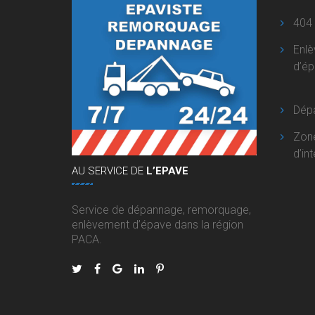
404
Enl
d’é
Dép
Zon
d’in
AU
SERVICE DE
L’EPAVE
Service de dépannage, remorquage,
enlèvement d’épave dans la région
PACA.