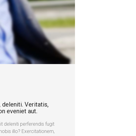
deleniti. Veritatis,
on eveniet aut.
 deleniti perferendis fugit
obis illo? Exercitationem,