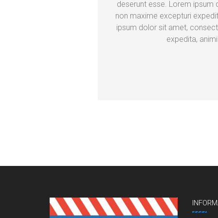
deserunt esse. Lorem ipsum do
non maxime excepturi expedit
ipsum dolor sit amet, consect
expedita, anim
INFORM