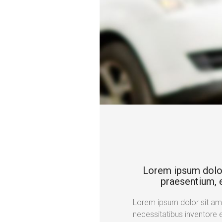
Lorem ipsum dolor s
praesentium, e
Lorem ipsum dolor sit amet
necessitatibus inventore 